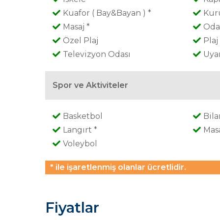
Kuafor ( Bay&Bayan ) *
Kur
Masaj *
Oda 
Özel Plaj
Plaj
Televizyon Odası
Uya
Spor ve Aktiviteler
Basketbol
Bila
Langırt *
Masa
Voleybol
* ile işaretlenmiş olanlar ücretlidir.
Fiyatlar