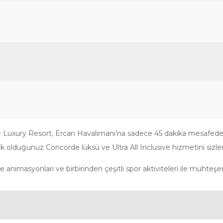
orde Luxury Resort, Ercan Havalimanı’na sadece 45 dakika mesafed
ık olduğunuz Concorde lüksü ve Ultra All Inclusive hizmetini sizle
le animasyonları ve birbirinden çeşitli spor aktiviteleri ile muhteşem 