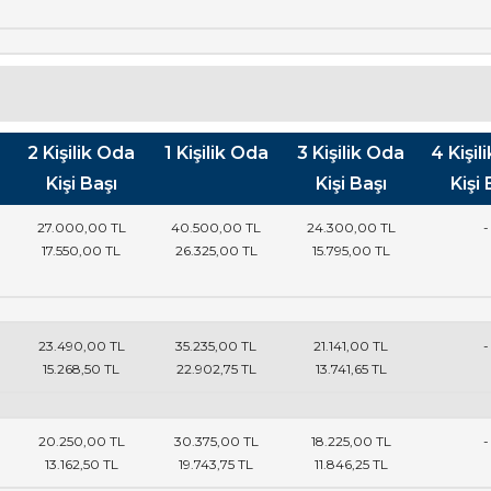
2 Kişilik Oda
1 Kişilik Oda
3 Kişilik Oda
4 Kişil
Kişi Başı
Kişi Başı
Kişi 
27.000
,00
TL
40.500
,00
TL
24.300
,00
TL
-
17.550
,00
TL
26.325
,00
TL
15.795
,00
TL
23.490
,00
TL
35.235
,00
TL
21.141
,00
TL
-
15.268
,50
TL
22.902
,75
TL
13.741
,65
TL
20.250
,00
TL
30.375
,00
TL
18.225
,00
TL
-
13.162
,50
TL
19.743
,75
TL
11.846
,25
TL