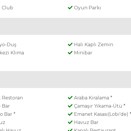
i Club
Oyun Parkı
yo-Duş
Halı Kaplı Zemin
kezi Klima
Minibar
k Restoran
Araba Kiralama *
e Bar
Çamaşır Yıkama-Ütü *
o Bar *
Emanet Kasası(Lobi'de) 
uz
Havuz Bar
alı Havuz
Kapalı Restaurant