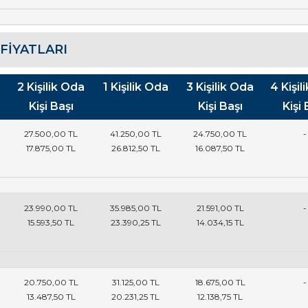
FIYATLARI
2 Kişilik Oda
1 Kişilik Oda
3 Kişilik Oda
4 Kişil
Kişi Başı
Kişi Başı
Kişi 
27.500
,00
TL
41.250
,00
TL
24.750
,00
TL
-
17.875
,00
TL
26.812
,50
TL
16.087
,50
TL
23.990
,00
TL
35.985
,00
TL
21.591
,00
TL
-
15.593
,50
TL
23.390
,25
TL
14.034
,15
TL
20.750
,00
TL
31.125
,00
TL
18.675
,00
TL
-
13.487
,50
TL
20.231
,25
TL
12.138
,75
TL