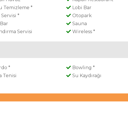
u Temizleme *
Lobi Bar
Servisi *
Otopark
 Bar
Sauna
ndırma Servisi
Wireless *
rdo *
Bowling *
 Tenisi
Su Kaydırağı