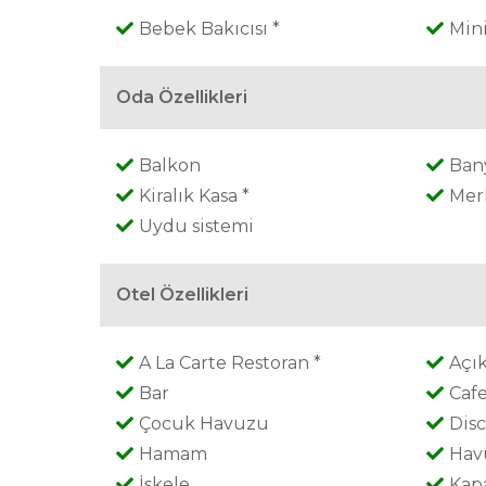
Bebek Bakıcısı *
Min
Oda Özellikleri
Balkon
Ban
Kiralık Kasa *
Mer
Uydu sistemi
Otel Özellikleri
A La Carte Restoran *
Açı
Bar
Caf
Çocuk Havuzu
Disc
Hamam
Hav
İskele
Kap