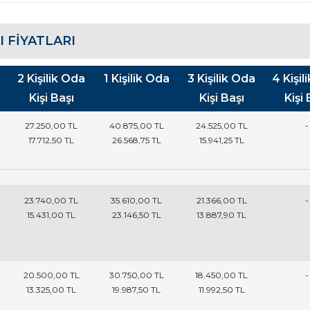
 FIYATLARI
2 Kişilik Oda
1 Kişilik Oda
3 Kişilik Oda
4 Kişil
Kişi Başı
Kişi Başı
Kişi 
27.250
,00
TL
40.875
,00
TL
24.525
,00
TL
-
17.712
,50
TL
26.568
,75
TL
15.941
,25
TL
23.740
,00
TL
35.610
,00
TL
21.366
,00
TL
-
15.431
,00
TL
23.146
,50
TL
13.887
,90
TL
20.500
,00
TL
30.750
,00
TL
18.450
,00
TL
-
13.325
,00
TL
19.987
,50
TL
11.992
,50
TL