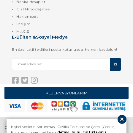
Banka Hesapları
Gizlilik Sözleşmesi
Hakkımızda
İletişim
M.I.C.E
E-Bülten &Sosyal Medya
En özel tatil teklifleri posta kutunuzda, hemen kaydolun!
REZERVASYONLARIM
Kişisel Verilerin Korunması, Gizlilik Politikası ve Çerez (Cookie)
GİZLİLİK SÖZLEŞMESİ
HAKKIMIZDA
Kullanımı İlkeleri hakkında
detaylı bilgi için tıklayınız.