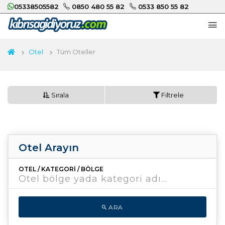
05338505582
0850 480 55 82
0533 850 55 82
Otel
Tüm Oteller
Sırala
Filtrele
Otel Arayın
OTEL / KATEGORI / BÖLGE
ARA