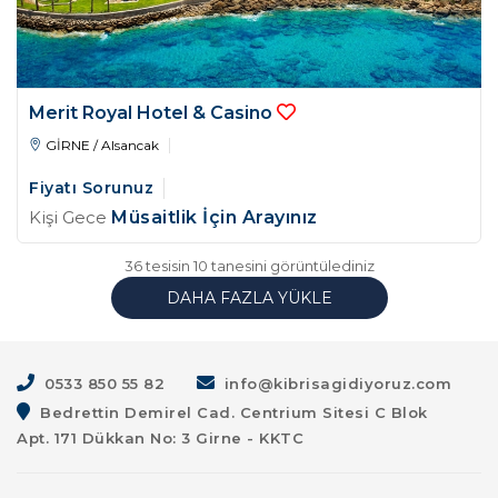
Merit Royal Hotel & Casino
GİRNE / Alsancak
Fiyatı Sorunuz
Kişi Gece
Müsaitlik İçin Arayınız
36 tesisin 10 tanesini görüntülediniz
DAHA FAZLA YÜKLE
0533 850 55 82
info@kibrisagidiyoruz.com
Bedrettin Demirel Cad. Centrium Sitesi C Blok
Apt. 171 Dükkan No: 3 Girne - KKTC