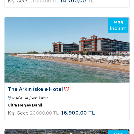
Kişi Gece
21.000
,00
TL
14.700
,00
TL
%35
İndirim
The Arkın İskele Hotel
MAĞUSA / Yeni İskele
Ultra Herşey Dahil
Kişi Gece
26.000
,00
TL
16.900
,00
TL