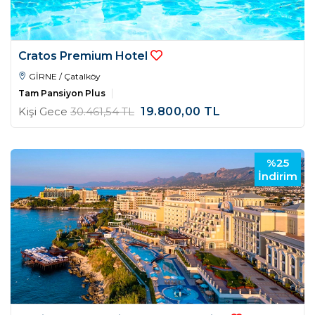
Cratos Premium Hotel
GİRNE / Çatalköy
Tam Pansiyon Plus
Kişi Gece
30.461
,54
TL
19.800
,00
TL
%25
İndirim