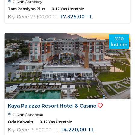
GİRNE / Arapköy
Tam Pansiyon Plus
0-12 Yaş Ücretsiz
Kişi Gece
23.100
,00
TL
17.325
,00
TL
%10
İndirim
Kaya Palazzo Resort Hotel & Casino
GİRNE / Alsancak
Oda Kahvaltı
0-12 Yaş Ücretsiz
Kişi Gece
15.800
,00
TL
14.220
,00
TL