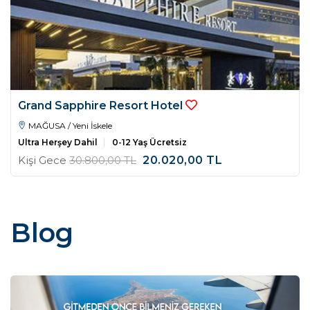
Grand Sapphire Resort Hotel
MAĞUSA / Yeni İskele
Ultra Herşey Dahil
0-12 Yaş Ücretsiz
Kişi Gece
30.800
,00
TL
20.020
,00
TL
Blog