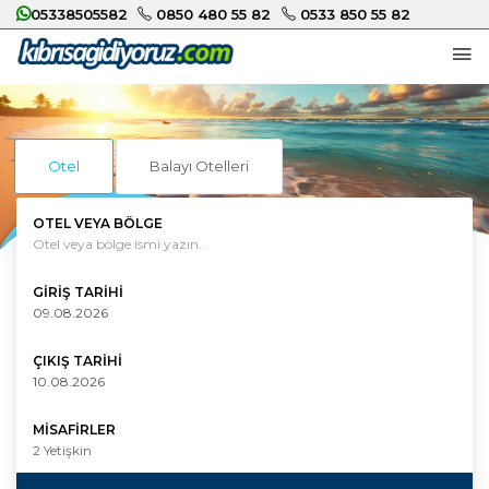
05338505582
0850 480 55 82
0533 850 55 82
Otel
Balayı Otelleri
OTEL VEYA BÖLGE
GIRIŞ TARIHI
ÇIKIŞ TARIHI
MISAFIRLER
2
Yetişkin