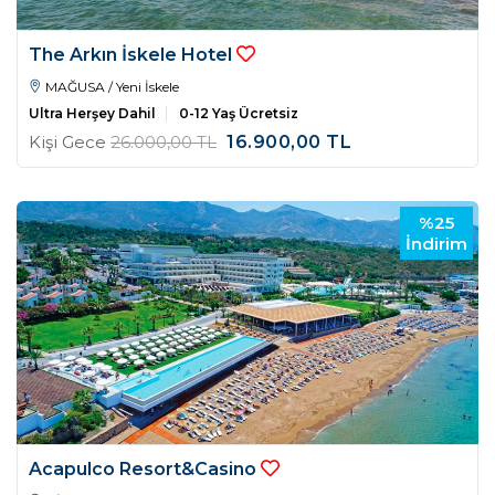
The Arkın İskele Hotel
MAĞUSA / Yeni İskele
Ultra Herşey Dahil
0-12 Yaş Ücretsiz
Kişi Gece
26.000
,00
TL
16.900
,00
TL
%25
İndirim
Acapulco Resort&Casino