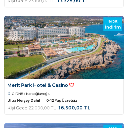
Kişi Gece
23.100
,00
TL
17.325
,00
TL
%25
İndirim
Merit Park Hotel & Casino
GİRNE / Karaoğlanoğlu
Ultra Herşey Dahil
0-12 Yaş Ücretsiz
Kişi Gece
22.000
,00
TL
16.500
,00
TL