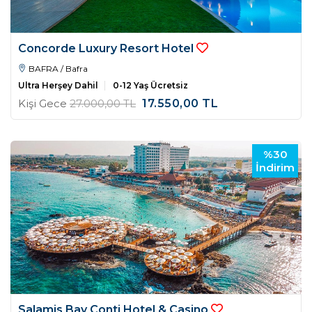
Concorde Luxury Resort Hotel
BAFRA / Bafra
Ultra Herşey Dahil
0-12 Yaş Ücretsiz
Kişi Gece
27.000
,00
TL
17.550
,00
TL
%30
İndirim
Salamis Bay Conti Hotel & Casino