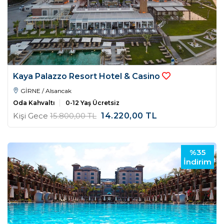
Kaya Palazzo Resort Hotel & Casino
GİRNE / Alsancak
Oda Kahvaltı
0-12 Yaş Ücretsiz
Kişi Gece
15.800
,00
TL
14.220
,00
TL
%35
İndirim