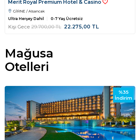
Merit Royal Premium Hotel & Casino
GİRNE / Alsancak
Ultra Herşey Dahil
0-7 Yaş Ücretsiz
Kişi Gece
29.700
,00
TL
22.275
,00
TL
Mağusa
Otelleri
%35
İndirim