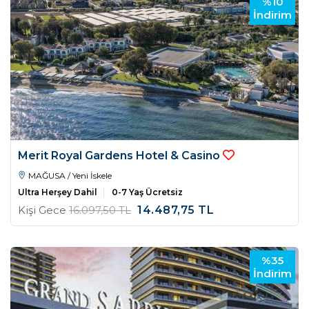
%10
İndirim
Merit Royal Gardens Hotel & Casino
MAĞUSA / Yeni İskele
Ultra Herşey Dahil
0-7 Yaş Ücretsiz
Kişi Gece
16.097
,50
TL
14.487
,75
TL
%35
İndirim