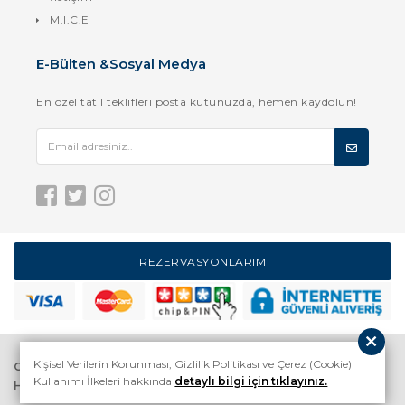
M.I.C.E
E-Bülten &Sosyal Medya
En özel tatil teklifleri posta kutunuzda, hemen kaydolun!
REZERVASYONLARIM
Kişisel Verilerin Korunması, Gizlilik Politikası ve Çerez (Cookie)
GİZLİLİK SÖZLEŞMESİ
HAKKIMIZDA
Kullanımı İlkeleri hakkında
detaylı bilgi için tıklayınız.
HİZMET SÖZLEŞMESİ
İLETİŞİM