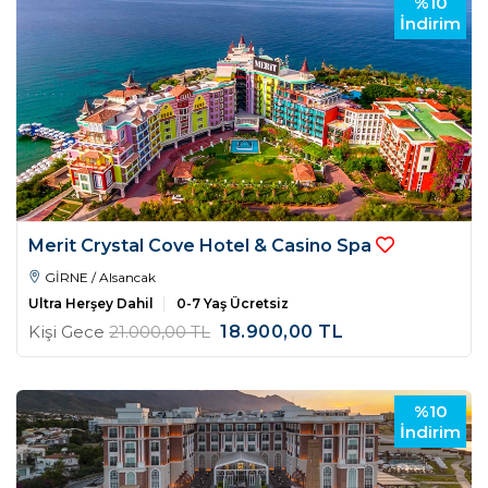
%10
İndirim
Merit Crystal Cove Hotel & Casino Spa
GİRNE / Alsancak
Ultra Herşey Dahil
0-7 Yaş Ücretsiz
Kişi Gece
21.000
,00
TL
18.900
,00
TL
%10
İndirim