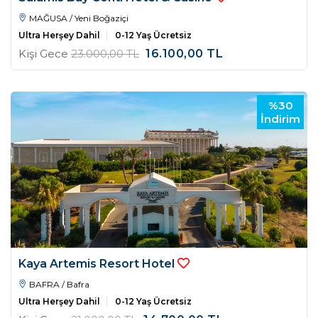
MAĞUSA / Yeni Boğaziçi
Ultra Herşey Dahil
0-12 Yaş Ücretsiz
Kişi Gece
23.000
,00
TL
16.100
,00
TL
%30
İndirim
Kaya Artemis Resort Hotel
BAFRA / Bafra
Ultra Herşey Dahil
0-12 Yaş Ücretsiz